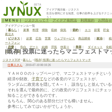
アイデア掲示板 - ジヌクス
生活を便利にする知恵、仕事の効率を上げるテクニ
う！
｜ＭＥＮＵ｜
ジヌクスって？
アイデア発想法
利用規約
お問合せ
アイデアジャンル一覧
｜
暮らし
｜
家事
料理
掃除
収納
病気
｜
節約
｜
エコ
節電
貯金
夜泣き
｜
ビジネス
｜
起業
広告
営業
ウェブサービス
商品開発
｜
政治
｜
税
ートフォン
｜
恋愛
｜
告白
デート
結婚
浮気
仲直り
｜
美容
｜
ダイエット
化粧
[既存] 投票に迷ったらマニフェストマッ
停電
原発
ジヌクスTOP
>
暮らし
>
[既存] 投票に迷ったらマニフェストマッチ
仕事人さん
2010-07-10 00:10:26
ＹＡＨＯＯのトップページで、マニフェストマッチという
経済や財政、
子育て
などの各党のマニフェストが、
ランダムに政党名を隠してＡ～Ｉ、該当なしと並んでいる
それを選んで最終的に、どの政党のマニフェストにチェッ
知ることができるものです。
もちろん、関心のある部分だけでも構いません。
参考にしてみてはいかがでしょうか。