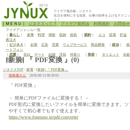
アイデア掲示板 - ジヌクス
生活を便利にする知恵、仕事の効率を上げるテクニ
う！
｜ＭＥＮＵ｜
ジヌクスって？
アイデア発想法
利用規約
お問合せ
アイデアジャンル一覧
｜
暮らし
｜
家事
料理
掃除
収納
病気
｜
節約
｜
エコ
節電
貯金
夜泣き
｜
ビジネス
｜
起業
広告
営業
ウェブサービス
商品開発
｜
政治
｜
税
ートフォン
｜
恋愛
｜
告白
デート
結婚
浮気
仲直り
｜
美容
｜
ダイエット
化粧
[新規] 『 PDF変換 』(0)
停電
原発
ジヌクスTOP
>
家電
>
[新規] 『 PDF変換 』
技術屋さん
2018-08-13 00:30:01
『 PDF変換 』
－ 簡単にPDFファイルに変換する！ －
PDF形式に変換したいファイルを簡単に変換できます。
やすくて初心者でもすぐ使えます。
https://www.fonepaw.jp/pdf-converter