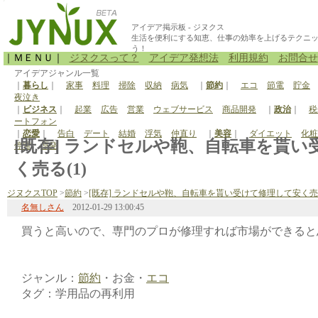
アイデア掲示板 - ジヌクス
生活を便利にする知恵、仕事の効率を上げるテクニ
う！
｜ＭＥＮＵ｜
ジヌクスって？
アイデア発想法
利用規約
お問合せ
アイデアジャンル一覧
｜
暮らし
｜
家事
料理
掃除
収納
病気
｜
節約
｜
エコ
節電
貯金
夜泣き
｜
ビジネス
｜
起業
広告
営業
ウェブサービス
商品開発
｜
政治
｜
税
ートフォン
｜
恋愛
｜
告白
デート
結婚
浮気
仲直り
｜
美容
｜
ダイエット
化粧
[既存] ランドセルや鞄、自転車を貰
停電
原発
く売る(1)
ジヌクスTOP
>
節約
>
[既存] ランドセルや鞄、自転車を貰い受けて修理して安く
名無しさん
2012-01-29 13:00:45
買うと高いので、専門のプロが修理すれば市場ができると
ジャンル：
節約
・お金・
エコ
タグ：学用品の再利用