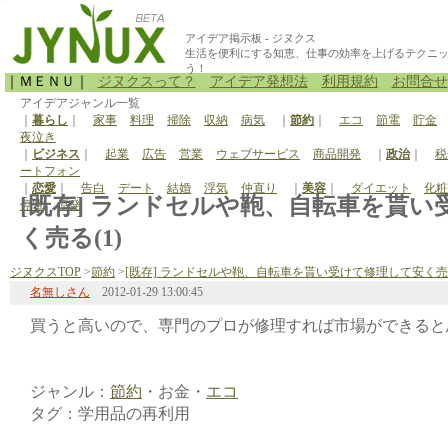
アイデア掲示板 - ジヌクス
生活を便利にする知恵、仕事の効率を上げるテクニ
う！
｜ＭＥＮＵ｜
ジヌクスって？
アイデア発想法
利用規約
お問合せ
アイデアジャンル一覧
｜
暮らし
｜
家事
料理
掃除
収納
病気
｜
節約
｜
エコ
節電
貯金
夜泣き
｜
ビジネス
｜
起業
広告
営業
ウェブサービス
商品開発
｜
政治
｜
税
ートフォン
｜
恋愛
｜
告白
デート
結婚
浮気
仲直り
｜
美容
｜
ダイエット
化粧
[既存] ランドセルや鞄、自転車を貰
停電
原発
く売る(1)
ジヌクスTOP
>
節約
>
[既存] ランドセルや鞄、自転車を貰い受けて修理して安く
名無しさん
2012-01-29 13:00:45
買うと高いので、専門のプロが修理すれば市場ができると
ジャンル：
節約
・お金・
エコ
タグ：学用品の再利用