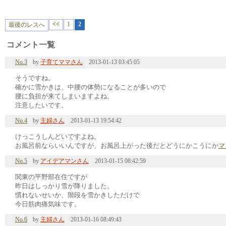
<<
1
2
最後のレスへ
コメント一覧
No.3
by
子育てママさん
2013-01-13 03:45:05
そうですね。
確かに雪かきは、中腰の体勢になることが多いので
腰に負担が来てしまいますよね。
注意したいです。
No.4
by
主婦さん
2013-01-13 19:54:42
けっこうしんどいですよね。
お風呂前ならいいんですが、お風呂上がった後だとどうにかこうにか
マ
No.5
by
アイデアマンさん
2013-01-15 08:42:59
関東の平野部在住ですが
昨日はしっかり雪が降りました。
慣れないせいか、階段を雪かきしただけで
今日筋肉痛気味です。
No.6
by
主婦さん
2013-01-16 08:49:43