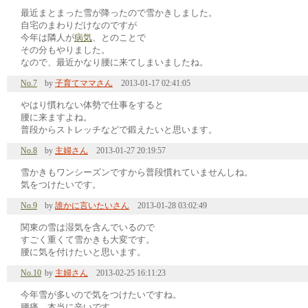
最近まとまった雪が降ったので雪かきしました。
自宅のまわりだけなのですが
今年は隣人が
病気
、とのことで
その分もやりました。
なので、最近かなり腰に来てしまいましたね。
No.7
by
子育てママさん
2013-01-17 02:41:05
やはり慣れない体勢で仕事をすると
腰に来ますよね。
普段からストレッチなどで鍛えたいと思います。
No.8
by
主婦さん
2013-01-27 20:19:57
雪かきもワンシーズンですから普段慣れていませんしね。
気をつけたいです。
No.9
by
誰かに言いたいさん
2013-01-28 03:02:49
関東の雪は湿気を含んでいるので
すごく重くて雪かきも大変です。
腰に気を付けたいと思います。
No.10
by
主婦さん
2013-02-25 16:11:23
今年雪が多いので気をつけたいですね。
腰痛、本当に辛いです。