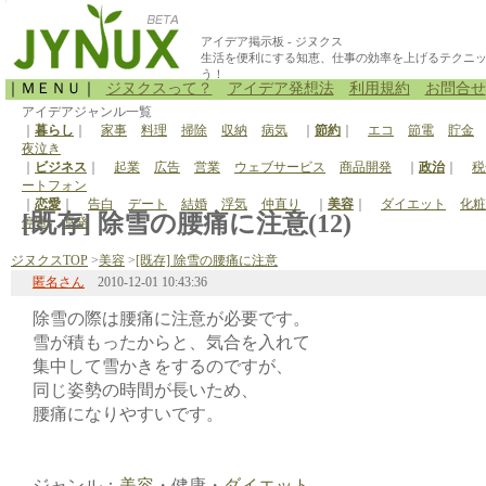
アイデア掲示板 - ジヌクス
生活を便利にする知恵、仕事の効率を上げるテクニ
う！
｜ＭＥＮＵ｜
ジヌクスって？
アイデア発想法
利用規約
お問合せ
アイデアジャンル一覧
｜
暮らし
｜
家事
料理
掃除
収納
病気
｜
節約
｜
エコ
節電
貯金
夜泣き
｜
ビジネス
｜
起業
広告
営業
ウェブサービス
商品開発
｜
政治
｜
税
ートフォン
｜
恋愛
｜
告白
デート
結婚
浮気
仲直り
｜
美容
｜
ダイエット
化粧
[既存] 除雪の腰痛に注意(12)
停電
原発
ジヌクスTOP
>
美容
>
[既存] 除雪の腰痛に注意
匿名さん
2010-12-01 10:43:36
除雪の際は腰痛に注意が必要です。
雪が積もったからと、気合を入れて
集中して雪かきをするのですが、
同じ姿勢の時間が長いため、
腰痛になりやすいです。
ジャンル：
美容
・健康・
ダイエット