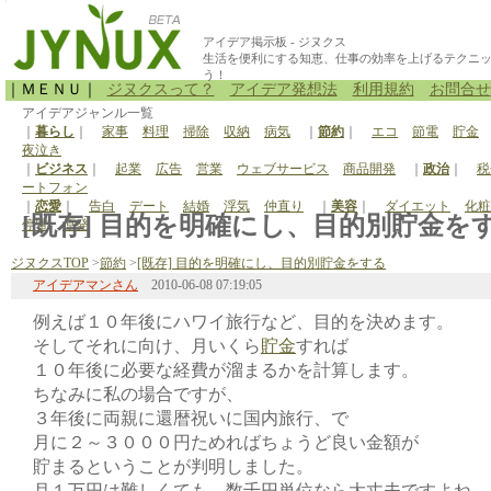
アイデア掲示板 - ジヌクス
生活を便利にする知恵、仕事の効率を上げるテクニ
う！
｜ＭＥＮＵ｜
ジヌクスって？
アイデア発想法
利用規約
お問合せ
アイデアジャンル一覧
｜
暮らし
｜
家事
料理
掃除
収納
病気
｜
節約
｜
エコ
節電
貯金
夜泣き
｜
ビジネス
｜
起業
広告
営業
ウェブサービス
商品開発
｜
政治
｜
税
ートフォン
｜
恋愛
｜
告白
デート
結婚
浮気
仲直り
｜
美容
｜
ダイエット
化粧
[既存] 目的を明確にし、目的別貯金をする
停電
原発
ジヌクスTOP
>
節約
>
[既存] 目的を明確にし、目的別貯金をする
アイデアマンさん
2010-06-08 07:19:05
例えば１０年後にハワイ旅行など、目的を決めます。
そしてそれに向け、月いくら
貯金
すれば
１０年後に必要な経費が溜まるかを計算します。
ちなみに私の場合ですが、
３年後に両親に還暦祝いに国内旅行、で
月に２～３０００円ためればちょうど良い金額が
貯まるということが判明しました。
月１万円は難しくても、数千円単位なら大丈夫ですよね。