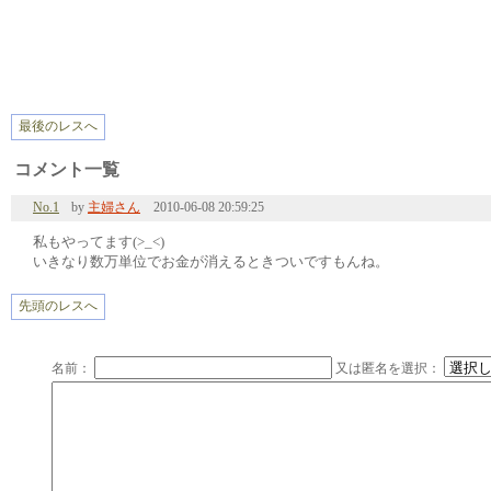
最後のレスへ
コメント一覧
No.1
by
主婦さん
2010-06-08 20:59:25
私もやってます(>_<)
いきなり数万単位でお金が消えるときついですもんね。
先頭のレスへ
名前：
又は匿名を選択：