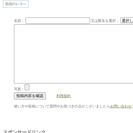
先頭のレスへ
名前：
又は匿名を選択：
写真：
利用規約
使い方や投稿について質問やお気づきの点がございましたら
お問い合わせ
スポンサードリンク