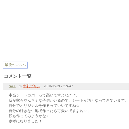
最後のレスへ
コメント一覧
No.1
by
牛乳プリン
2010-05-29 23:24:47
本当シートカバーって高いですよね(*_*;
我が家もやんちゃな子供がいるので、シートが汚くなってきています。
自分でオリジナルを作るっていいですね☆
自分の好きな生地で作ったら可愛いですよね～。
私も作ってみようかな♪
参考になりました！