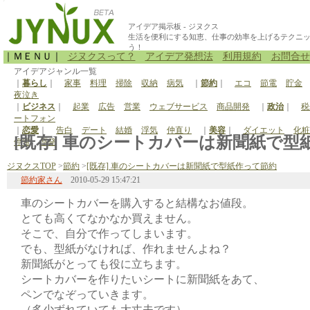
アイデア掲示板 - ジヌクス
生活を便利にする知恵、仕事の効率を上げるテクニ
う！
｜ＭＥＮＵ｜
ジヌクスって？
アイデア発想法
利用規約
お問合せ
アイデアジャンル一覧
｜
暮らし
｜
家事
料理
掃除
収納
病気
｜
節約
｜
エコ
節電
貯金
夜泣き
｜
ビジネス
｜
起業
広告
営業
ウェブサービス
商品開発
｜
政治
｜
税
ートフォン
｜
恋愛
｜
告白
デート
結婚
浮気
仲直り
｜
美容
｜
ダイエット
化粧
[既存] 車のシートカバーは新聞紙で型紙
停電
原発
ジヌクスTOP
>
節約
>
[既存] 車のシートカバーは新聞紙で型紙作って節約
節約家さん
2010-05-29 15:47:21
車のシートカバーを購入すると結構なお値段。
とても高くてなかなか買えません。
そこで、自分で作ってしまいます。
でも、型紙がなければ、作れませんよね？
新聞紙がとっても役に立ちます。
シートカバーを作りたいシートに新聞紙をあて、
ペンでなぞっていきます。
（多少ずれていても大丈夫です）