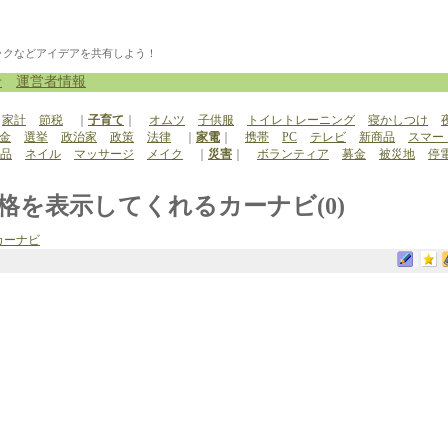
ックなどアイデアを共有しよう！
せ
運営者情報
家計
節税
｜
子育て
｜
オムツ
子供服
トイレトレーニング
寝かしつけ
金
選挙
政治家
政策
法律
｜
家電
｜
携帯
PC
テレビ
新商品
スマー
品
ネイル
マッサージ
メイク
｜
災害
｜
ボランティア
募金
被災地
停
価格を表示してくれるカーナビ(0)
カーナビ