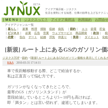
アイデア掲示板 - ジヌクス
生活を便利にする知恵、仕事の効率を上げるテクニ
｜ＭＥＮＵ｜
ジヌクスって？
アイデア発想法
利用規約
お問合
アイデアジャンル一覧
｜
暮らし
｜
家事
料理
掃除
収納
病気
｜
節約
｜
エコ
節電
貯金
｜
ビジネス
｜
起業
広告
営業
ウェブサービス
商品開発
｜
政治
｜
税
｜
恋愛
｜
告白
デート
結婚
浮気
仲直り
｜
美容
｜
ダイエット
化粧
[新規] ルート上にあるGSのガソリン
ジヌクスTOP
>
節約
>
[新規] ルート上にあるGSのガソリン価格を表示してくれる
K&A
2010-03-31 17:14:11
車で長距離移動する際、どこで給油するか、
私は正直言って悩む方です。
ガソリンがなくなってきたところで、
最寄のGS（ガソリンスタンド）が
普段給油しているところより5～10円も高ければ、
即「満タン」とは言い切れず、逡巡してしまいます。