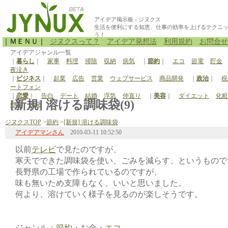
アイデア掲示板 - ジヌクス
生活を便利にする知恵、仕事の効率を上げるテクニ
う！
｜ＭＥＮＵ｜
ジヌクスって？
アイデア発想法
利用規約
お問合せ
アイデアジャンル一覧
｜
暮らし
｜
家事
料理
掃除
収納
病気
｜
節約
｜
エコ
節電
貯金
夜泣き
｜
ビジネス
｜
起業
広告
営業
ウェブサービス
商品開発
｜
政治
｜
税
ートフォン
｜
恋愛
｜
告白
デート
結婚
浮気
仲直り
｜
美容
｜
ダイエット
化粧
[新規] 溶ける調味袋(9)
停電
原発
ジヌクスTOP
>
節約
>
[新規] 溶ける調味袋
アイデアマンさん
2010-03-11 10:52:50
以前
テレビ
で見たのですが、
寒天でできた調味袋を使い、ごみを減らす、というもので
長野県の工場で作られているのですが、
味も無いため支障もなく、いいと思いました。
何より、溶けていく様子を見るのが楽しそうです。
ジャンル：
節約
・お金・
エコ