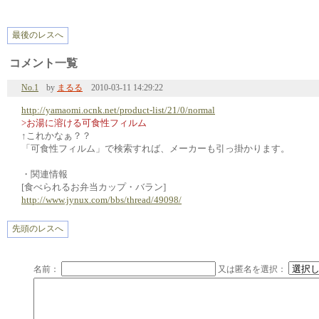
最後のレスへ
コメント一覧
No.1
by
まるる
2010-03-11 14:29:22
http://yamaomi.ocnk.net/product-list/21/0/normal
>お湯に溶ける可食性フィルム
↑これかなぁ？？
「可食性フィルム」で検索すれば、メーカーも引っ掛かります。
・関連情報
[食べられるお弁当カップ・バラン]
http://www.jynux.com/bbs/thread/49098/
先頭のレスへ
名前：
又は匿名を選択：