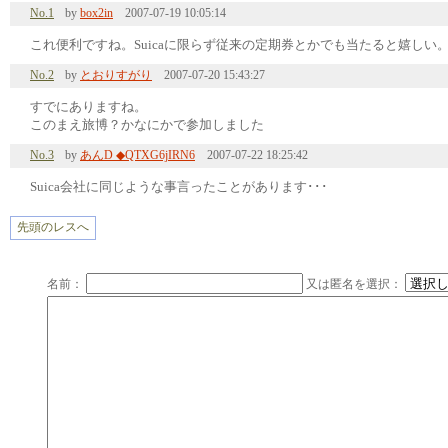
No.1
by
box2in
2007-07-19 10:05:14
これ便利ですね。Suicaに限らず従来の定期券とかでも当たると嬉しい
No.2
by
とおりすがり
2007-07-20 15:43:27
すでにありますね。
このまえ旅博？かなにかで参加しました
No.3
by
あんD ◆QTXG6jIRN6
2007-07-22 18:25:42
Suica会社に同じような事言ったことがあります･･･
先頭のレスへ
名前：
又は匿名を選択：