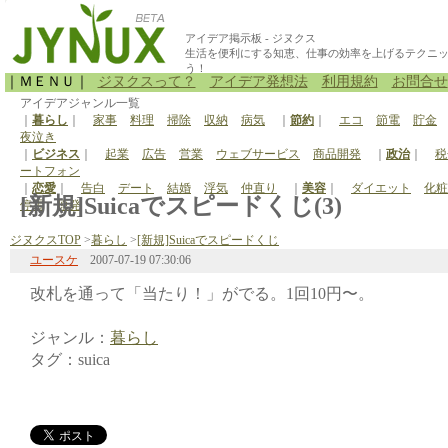
アイデア掲示板 - ジヌクス
生活を便利にする知恵、仕事の効率を上げるテクニ
う！
｜ＭＥＮＵ｜
ジヌクスって？
アイデア発想法
利用規約
お問合せ
アイデアジャンル一覧
｜
暮らし
｜
家事
料理
掃除
収納
病気
｜
節約
｜
エコ
節電
貯金
夜泣き
｜
ビジネス
｜
起業
広告
営業
ウェブサービス
商品開発
｜
政治
｜
税
ートフォン
｜
恋愛
｜
告白
デート
結婚
浮気
仲直り
｜
美容
｜
ダイエット
化粧
[新規]Suicaでスピードくじ(3)
停電
原発
ジヌクスTOP
>
暮らし
>
[新規]Suicaでスピードくじ
ユースケ
2007-07-19 07:30:06
改札を通って「当たり！」がでる。1回10円〜。
ジャンル：
暮らし
タグ：suica