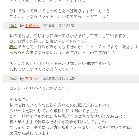
それで放って置いても一晩もあれば乾きますが、もっと
早くというならドライヤーとかあててみたらどでしょ？
No.2
by
主婦さん
2010-01-13 22:32:32
私の場合は、同じように洗ってさかさまにして放置していますが、
コンロ近くの隅っこに置いているのですが、
料理
で火を使い付近が温かくなるせいか、１日、２日ですぐに乾きます
もちろん火事にならないよう、近すぎたらだめですが(*_*;
あとはふきんかけ？ワイヤーが２本くらい伸びてるやつ。
あれにひっかけるとかどうですか？
No.3
by
匿名さん
2010-01-14 10:01:26
コメントありがとうございます！
まるるさん
私は濡れているうちに鋏を入れるのに抵抗があるもので、
紙パックを乾かしてから最後に切り開いてました。
また、リサイクルの他にも牛乳パックは色々な使い道があるので、
箱の形のままで乾燥させるのが都合が良いんですよね。
でも確かに、平面にした方が場所もとらないし、乾きやすいですね。
次回から試してみます！