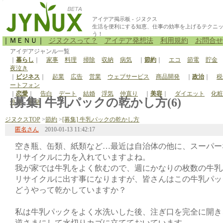
アイデア掲示板 - ジヌクス
生活を便利にする知恵、仕事の効率を上げるテクニ
う！
｜ＭＥＮＵ｜
ジヌクスって？
アイデア発想法
利用規約
お問合せ
アイデアジャンル一覧
｜
暮らし
｜
家事
料理
掃除
収納
病気
｜
節約
｜
エコ
節電
貯金
夜泣き
｜
ビジネス
｜
起業
広告
営業
ウェブサービス
商品開発
｜
政治
｜
税
ートフォン
｜
恋愛
｜
告白
デート
結婚
浮気
仲直り
｜
美容
｜
ダイエット
化粧
[募集] 牛乳パックの乾かし方(6)
停電
原発
ジヌクスTOP
>
節約
>
[募集] 牛乳パックの乾かし方
匿名さん
2010-01-13 11:42:17
空き瓶、缶類、紙類など…最近は自治体の他に、スーパー
リサイクルに力を入れていますよね。
我が家では牛乳をよく飲むので、週にかなりの枚数の牛乳
リサイクルに出す事になりますが、皆さんはこの牛乳パッ
どうやって乾かしていますか？
私は牛乳パックをよく水洗いした後、注ぎ口を完全に開き
逆さまにして水切りカゴに立てておいています。