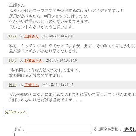
主婦さん
ふきんかけかコップ立て？を使用するのは良いアイデアですね！
所用があり今から100円ショップに行くので、
何か使い勝手がよいものがないか見てきます。
良いヒントをありがとうございます。
No.4
by
主婦さん
2013-07-06 14:46:38
私も、キッチンの隅に立てかけてますが、必ず、その近くの窓を少し開
風が通ると乾きがかなり早くなります。
No.5
by
起業家さん
2013-07-14 16:51:16
↑私も同じような方法で乾かしてますよ。
窓を開けると効果的ですよね。
No.6
by
主婦さん
2013-07-16 15:21:04
ザルや網のカゴなどにまとめて入れて外に置いて置くとすぐ乾きますよ
飛ばされない注意だけは必要ですが。。。
先頭のレスへ
名前：
又は匿名を選択：