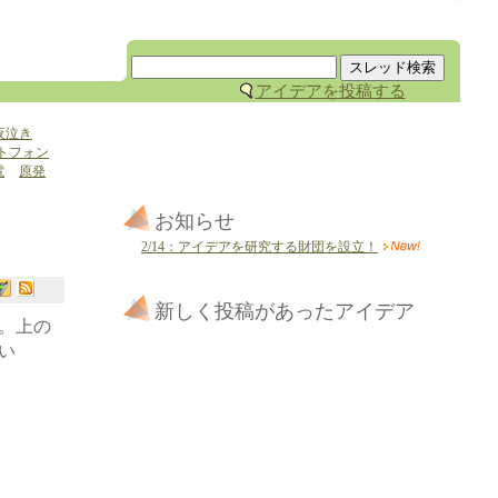
アイデアを投稿する
夜泣き
トフォン
電
原発
お知らせ
2/14：アイデアを研究する財団を設立！
新しく投稿があったアイデア
。上の
い