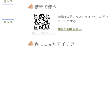
全レス
携帯で使う
[新規] 東電のリストラは上からの逆リ
ストラにする
全レス
携帯にURLを送る
QRコードブログパーツ
過去に見たアイデア