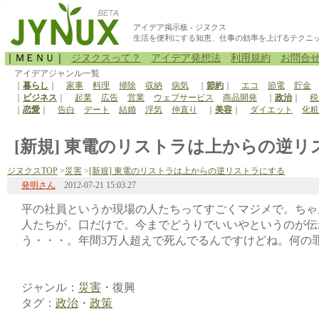
アイデア掲示板 - ジヌクス
生活を便利にする知恵、仕事の効率を上げるテクニ
｜ＭＥＮＵ｜
ジヌクスって？
アイデア発想法
利用規約
お問合
アイデアジャンル一覧
｜
暮らし
｜
家事
料理
掃除
収納
病気
｜
節約
｜
エコ
節電
貯金
｜
ビジネス
｜
起業
広告
営業
ウェブサービス
商品開発
｜
政治
｜
税
｜
恋愛
｜
告白
デート
結婚
浮気
仲直り
｜
美容
｜
ダイエット
化粧
[新規] 東電のリストラは上からの逆リス
ジヌクスTOP
>
災害
>
[新規] 東電のリストラは上からの逆リストラにする
発明さん
2012-07-21 15:03:27
平の社員というか現場の人たちってすごくマジメで。ちゃ
人たちが。口だけで。今までどうりでいいやというのが伝
う・・・。年間3万人超えで死んでるんですけどね。何の
ジャンル：
災害
・復興
タグ：
政治
・
政策