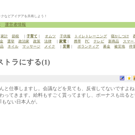
ックなどアイデアを共有しよう！
せ
運営者情報
家計
節税
｜
子育て
｜
オムツ
子供服
トイレトレーニング
寝かしつけ
金
選挙
政治家
政策
法律
｜
家電
｜
携帯
PC
テレビ
新商品
スマー
品
ネイル
マッサージ
メイク
｜
災害
｜
ボランティア
募金
被災地
停
トラにする(1)
んと仕事しますし。会議などを見ても、反省してないですよね
わってきます。給料もすごく貰ってますし、ボーナスも出ると
罪もない日本人が。