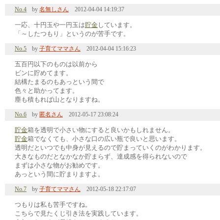
No.4
by
名無しさん
2012-04-04 14:19:37
一応、十円玉や一円玉は
貯金
しています。
「～したつもり」というのが苦手です。
No.5
by
子育てママさん
2012-04-04 15:16:23
五百円以下のものは以前から
ビンに貯めてます。
結構たまるのもあっという間で
色々と助かってます。
塵も積もれば山となりますね。
No.6
by
匿名さん
2012-05-17 23:08:24
貯金
箱を透明で小さい物にすると良いかもしれません。
貯金
箱でなくても、小さな口の広い瓶で良いと思います。
透明だといつでも中身が見えるので貯まっていくのがわかります。
大きなものだとなかなか貯まらず、達成感を得られないので
まずは小さな物がお勧めです。
あっという間に貯まりますよ。
No.7
by
子育てママさん
2012-05-18 22:17:07
つもりは私も苦手ですね。
こちらで見たくじ引き法を実践しています。