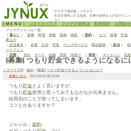
アイデア掲示板 - ジヌクス
生活を便利にする知恵、仕事の効率を上げるテクニ
う！
｜ＭＥＮＵ｜
ジヌクスって？
アイデア発想法
利用規約
お問合せ
アイデアジャンル一覧
｜
暮らし
｜
家事
料理
掃除
収納
病気
｜
節約
｜
エコ
節電
貯金
夜泣き
｜
ビジネス
｜
起業
広告
営業
ウェブサービス
商品開発
｜
政治
｜
税
ートフォン
｜
恋愛
｜
告白
デート
結婚
浮気
仲直り
｜
美容
｜
ダイエット
化粧
[募集] つもり貯金できるようになるには？
停電
原発
ジヌクスTOP
>
節約
>
[募集] つもり貯金できるようになるには？
名無しさん
2012-04-03 08:19:49
つもり
貯金
とよく言いますが、
つもり
貯金
使用と思ってみてもなかなか出来ません。
結局別のことで使ってしまいます。
コツとかありますか？
ジャンル：
節約
タグ：つもり
貯金
コツ