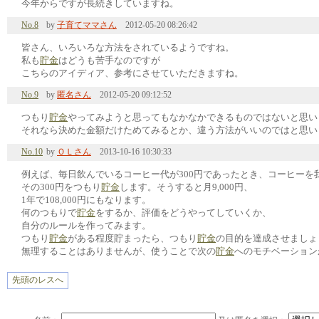
今年からですが長続きしていますね。
No.8
by
子育てママさん
2012-05-20 08:26:42
皆さん、いろいろな方法をされているようですね。
私も
貯金
はどうも苦手なのですが
こちらのアイディア、参考にさせていただきますね。
No.9
by
匿名さん
2012-05-20 09:12:52
つもり
貯金
やってみようと思ってもなかなかできるものではないと思い
それなら決めた金額だけためてみるとか、違う方法がいいのではと思い
No.10
by
ＯＬさん
2013-10-16 10:30:33
例えば、毎日飲んでいるコーヒー代が300円であったとき、コーヒーを
その300円をつもり
貯金
します。そうすると月9,000円、
1年で108,000円にもなります。
何のつもりで
貯金
をするか、評価をどうやってしていくか、
自分のルールを作ってみます。
つもり
貯金
がある程度貯まったら、つもり
貯金
の目的を達成させましょ
無理することはありませんが、使うことで次の
貯金
へのモチベーション
先頭のレスへ