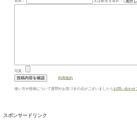
名前：
又は匿名を選択：
写真：
利用規約
使い方や投稿について質問やお気づきの点がございましたら
お問い合わせ
スポンサードリンク