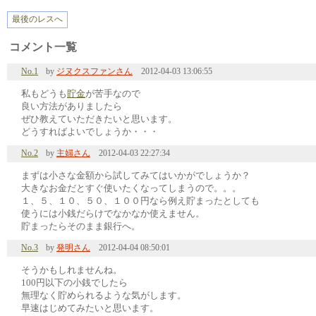
最後のレスへ
コメント一覧
No.1
by
ジヌクスファンさん
2012-04-03 13:06:55
私もどうも
貯金
が苦手なので
良い方法がありましたら
ぜひ教えていただきたいと思います。
どうすればよいでしょうか・・・
No.2
by
主婦さん
2012-04-03 22:27:34
まずは小さな金額から試してみてはいかがでしょうか？
大きなお金だとすぐ使いたくなってしまうので。。。
１、５、１０、５０、１００円なら例え貯まったとしても
使うには小銭だらけでなかなか使えません。
貯まったらそのまま銀行へ。
No.3
by
発明さん
2012-04-04 08:50:01
そうかもしれませんね。
100円以下の小銭でしたら
無理なく貯められるような気がします。
早速はじめてみたいと思います。