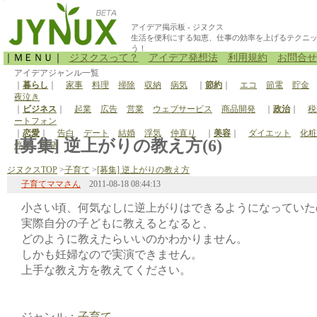
アイデア掲示板 - ジヌクス
生活を便利にする知恵、仕事の効率を上げるテクニ
う！
｜ＭＥＮＵ｜
ジヌクスって？
アイデア発想法
利用規約
お問合せ
アイデアジャンル一覧
｜
暮らし
｜
家事
料理
掃除
収納
病気
｜
節約
｜
エコ
節電
貯金
夜泣き
｜
ビジネス
｜
起業
広告
営業
ウェブサービス
商品開発
｜
政治
｜
税
ートフォン
｜
恋愛
｜
告白
デート
結婚
浮気
仲直り
｜
美容
｜
ダイエット
化粧
[募集] 逆上がりの教え方(6)
停電
原発
ジヌクスTOP
>
子育て
>
[募集] 逆上がりの教え方
子育てママさん
2011-08-18 08:44:13
小さい頃、何気なしに逆上がりはできるようになっていた
実際自分の子どもに教えるとなると、
どのように教えたらいいのかわかりません。
しかも妊婦なので実演できません。
上手な教え方を教えてください。
ジャンル：
子育て