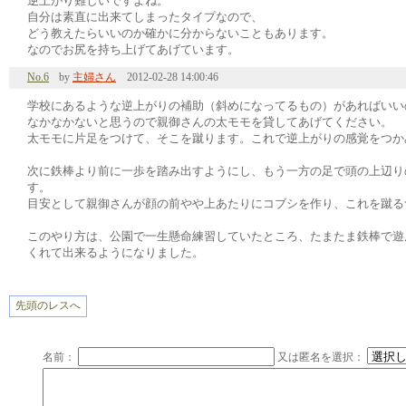
逆上がり難しいですよね。
自分は素直に出来てしまったタイプなので、
どう教えたらいいのか確かに分からないこともあります。
なのでお尻を持ち上げてあげています。
No.6
by
主婦さん
2012-02-28 14:00:46
学校にあるような逆上がりの補助（斜めになってるもの）があればいい
なかなかないと思うので親御さんの太モモを貸してあげてください。
太モモに片足をつけて、そこを蹴ります。これで逆上がりの感覚をつか
次に鉄棒より前に一歩を踏み出すようにし、もう一方の足で頭の上辺り
す。
目安として親御さんが顔の前やや上あたりにコブシを作り、これを蹴る
このやり方は、公園で一生懸命練習していたところ、たまたま鉄棒で遊
くれて出来るようになりました。
先頭のレスへ
名前：
又は匿名を選択：