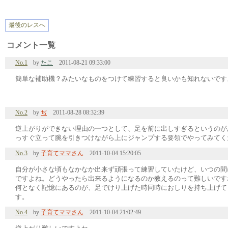
最後のレスへ
コメント一覧
No.1
by
たこ
2011-08-21 09:33:00
簡単な補助機？みたいなものをつけて練習すると良いかも知れないです
No.2
by
ぢ
2011-08-28 08:32:39
逆上がりができない理由の一つとして、足を前に出しすぎるというのが
っすぐ立って腕を引きつけながら上にジャンプする要領でやってみてく
No.3
by
子育てママさん
2011-10-04 15:20:05
自分が小さな頃もなかなか出来ず頑張って練習していたけど、いつの間
ですよね。どうやったら出来るようになるのか教えるのって難しいです
何となく記憶にあるのが、足でけり上げた時同時におしりを持ち上げて
す。
No.4
by
子育てママさん
2011-10-04 21:02:49