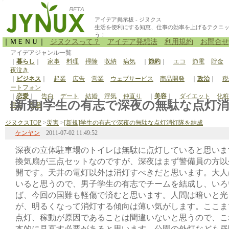
アイデア掲示板 - ジヌクス
生活を便利にする知恵、仕事の効率を上げるテクニ
う！
｜ＭＥＮＵ｜
ジヌクスって？
アイデア発想法
利用規約
お問合せ
アイデアジャンル一覧
｜
暮らし
｜
家事
料理
掃除
収納
病気
｜
節約
｜
エコ
節電
貯金
夜泣き
｜
ビジネス
｜
起業
広告
営業
ウェブサービス
商品開発
｜
政治
｜
税
ートフォン
｜
恋愛
｜
告白
デート
結婚
浮気
仲直り
｜
美容
｜
ダイエット
化粧
[新規]学生の有志で深夜の無駄な点灯消灯
停電
原発
ジヌクスTOP
>
災害
>
[新規]学生の有志で深夜の無駄な点灯消灯隊を結成
ケンヤン
2011-07-02 11:49:52
深夜の立体駐車場のトイレは無駄に点灯していると思いま
換気扇が三点セットなのですが、深夜はまず警備員の方以
開です。天井の電灯以外は消灯すべきだと思います。大人
いると思うので、男子学生の有志でチームを結成し、いろ
ば、今回の国難も軽傷で済むと思います。人間は暗いと光
が、明るくなって消灯する傾向は薄い気がします。ここま
点灯、稼動が原因であることは間違いないと思うので、こ
本的に見直す必要があると思います。公園の外灯なども昼