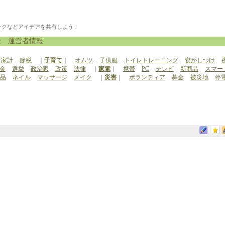
ックなどアイデアを共有しよう！
せ
運営者情報
家計
節税
｜
子育て
｜
オムツ
子供服
トイレトレーニング
寝かしつけ
金
選挙
政治家
政策
法律
｜
家電
｜
携帯
PC
テレビ
新商品
スマー
品
ネイル
マッサージ
メイク
｜
災害
｜
ボランティア
募金
被災地
停