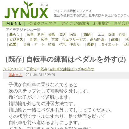
アイデア掲示板 - ジヌクス
生活を便利にする知恵、仕事の効率を上げるテクニ
｜ＭＥＮＵ｜
ジヌクスって？
アイデア発想法
利用規約
お問合
アイデアジャンル一覧
｜
暮らし
｜
家事
料理
掃除
収納
病気
｜
節約
｜
エコ
節電
貯金
｜
ビジネス
｜
起業
広告
営業
ウェブサービス
商品開発
｜
政治
｜
税
｜
恋愛
｜
告白
デート
結婚
浮気
仲直り
｜
美容
｜
ダイエット
化粧
[既存] 自転車の練習はペダルを外す(2)
ジヌクスTOP
>
子育て
>
[既存] 自転車の練習はペダルを外す
匿名さん
2011-04-28 13:29:29
子供が自転車に乗りなれてくると
次のステップとして補助輪を外します。
殆どの子がここで苦戦します。
補助輪を外しての練習方法です。
補助輪と一緒にペダルも外してしまってください。
その状態でサドルにすわり、足で地面を蹴って
自転車を前へ進めるようにします。
すると、前に進もうという意識と一緒に