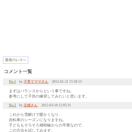
最後のレスへ
コメント一覧
No.1
by
子育てママさん
2012-01-31 15:58:13
まずはバランスからという事ですね。
参考にして子供の練習してみたいと思います。
No.2
by
主婦さん
2012-03-18 12:05:31
これから雪解けで暖かくなり、
自転車のシーズンになりますね。
子どももそろそろ補助輪からの卒業なので、
この方法を試してみます。