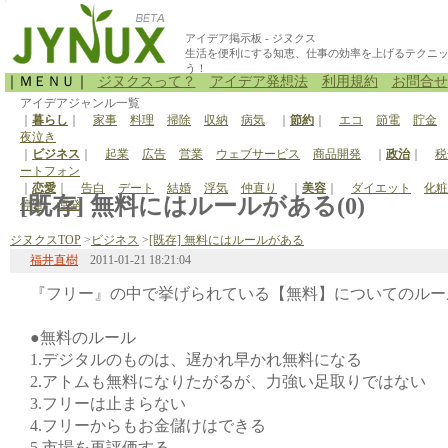
アイデア掲示板 - ジヌクス
生活を便利にする知恵、仕事の効率を上げるテクニ
う！
｜ＭＥＮＵ｜
ジヌクスって？
アイデア発想法
利用規約
お問合せ
アイデアジャンル一覧
｜
暮らし
｜
家事
料理
掃除
収納
病気
｜
節約
｜
エコ
節電
貯金
夜泣き
｜
ビジネス
｜
起業
広告
営業
ウェブサービス
商品開発
｜
政治
｜
税
ートフォン
｜
恋愛
｜
告白
デート
結婚
浮気
仲直り
｜
美容
｜
ダイエット
化粧
[既存] 無料にはルールがある(0)
停電
原発
ジヌクスTOP
>
ビジネス
>
[既存] 無料にはルールがある
福井直樹
2011-01-21 18:21:04
『フリー』の中で挙げられている【無料】についてのルー
●無料のルール
1.デジタルのものは、遅かれ早かれ無料になる
2.アトムも無料になりたがるが、力強い足取りではない
3.フリーは止まらない
4.フリーからもお金儲けはできる
5.市場を再評価する