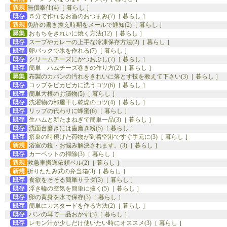
無償奉仕(4)［ 暮らし ］
５分で作れるお酒のおつまみ(7)［ 暮らし ］
免許の書き換え時期をメールで通知(2)［ 暮らし ］
おもちをきれいに焼く方法(12)［ 暮らし ］
スープやカレーの上手な冷凍保存方法(2)［ 暮らし ］
卵パックで氷を作れる(7)［ 暮らし ］
クリームチーズにかつおぶし(7)［ 暮らし ］
簡単 ハムチーズ巻きの作り方(2)［ 暮らし ］
布製のカバンの汚れをきれいに落とす技を教えて下さい(3)［ 暮らし ］
コップをピカピカに洗うコツ(6)［ 暮らし ］
簡単大根のお漬物(5)［ 暮らし ］
洗濯物の部屋干し乾燥のコツ(4)［ 暮らし ］
リップの代わりに蜂蜜(6)［ 暮らし ］
生ハムと新たまねぎで簡単一品(3)［ 暮らし ］
洗面台磨きには歯磨き粉(5)［ 暮らし ］
搭乗の時預けた荷物が到着空港ですぐ手元に(3)［ 暮らし ］
浴室の鏡・お悩み解決されます。(3)［ 暮らし ］
カーペットの掃除(3)［ 暮らし ］
救急車搬送依頼ベル(2)［ 暮らし ］
折りたたみ式の弁当箱(3)［ 暮らし ］
食欲をそそる簡単サラダ(3)［ 暮らし ］
浮き輪の空気を簡単に抜く(5)［ 暮らし ］
卵の黄身を水で保存(3)［ 暮らし ］
簡単にカスタードを作る方法(2)［ 暮らし ］
パンの耳で一品おかず(3)［ 暮らし ］
レモン汁が少しだけ使いたい時にオススメ(3)［ 暮らし ］