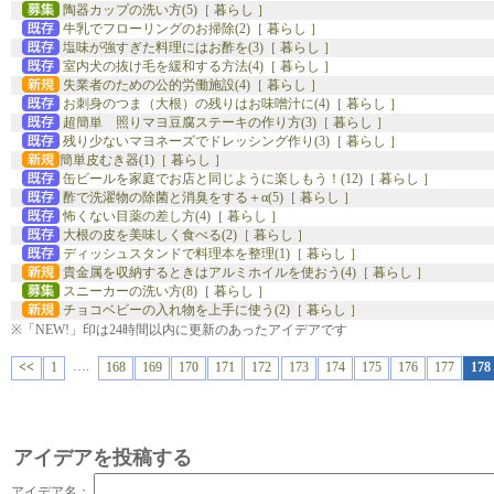
陶器カップの洗い方(5)［ 暮らし ］
牛乳でフローリングのお掃除(2)［ 暮らし ］
塩味が強すぎた料理にはお酢を(3)［ 暮らし ］
室内犬の抜け毛を緩和する方法(4)［ 暮らし ］
失業者のための公的労働施設(4)［ 暮らし ］
お刺身のつま（大根）の残りはお味噌汁に(4)［ 暮らし ］
超簡単 照りマヨ豆腐ステーキの作り方(3)［ 暮らし ］
残り少ないマヨネーズでドレッシング作り(3)［ 暮らし ］
簡単皮むき器(1)［ 暮らし ］
缶ビールを家庭でお店と同じように楽しもう！(12)［ 暮らし ］
酢で洗濯物の除菌と消臭をする＋α(5)［ 暮らし ］
怖くない目薬の差し方(4)［ 暮らし ］
大根の皮を美味しく食べる(2)［ 暮らし ］
ディッシュスタンドで料理本を整理(1)［ 暮らし ］
貴金属を収納するときはアルミホイルを使おう(4)［ 暮らし ］
スニーカーの洗い方(8)［ 暮らし ］
チョコベビーの入れ物を上手に使う(2)［ 暮らし ］
※「NEW!」印は24時間以内に更新のあったアイデアです
….
<<
1
168
169
170
171
172
173
174
175
176
177
178
アイデアを投稿する
アイデア名：