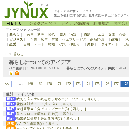
アイデア掲示板 - ジヌクス
生活を便利にする知恵、仕事の効率を上げるテクニ
｜ＭＥＮＵ｜
ジヌクスって？
アイデア発想法
利用規約
お問合
アイデアジャンル一覧
｜
暮らし
｜
家事
料理
掃除
収納
病気
｜
節約
｜
エコ
節電
貯金
｜
ビジネス
｜
起業
広告
営業
ウェブサービス
商品開発
｜
政治
｜
税
｜
恋愛
｜
告白
デート
結婚
浮気
仲直り
｜
美容
｜
ダイエット
化粧
TOP
>
暮らし
暮らしについてのアイデア
9174
更新日
： 2021-08-04 15:43:07
暮らしについてのアイデア件数
： 9174
….
<<
1
168
169
170
171
172
173
174
175
176
177
178
種別
アイデア名
吠える室内犬の気を散らせるテクニック(9)［ 暮らし ］
花粉症対策・・・其ノ弐(4)［ 暮らし ］
★超簡単★３分でコップケーキ(3)［ 暮らし ］
魚のウロコを簡単に取る(6)［ 暮らし ］
効果的に部屋を暖める方法(3)［ 暮らし ］
なんでも発電機(3)［ 暮らし ］
キーンってならないマイク(1)［ 暮らし ］