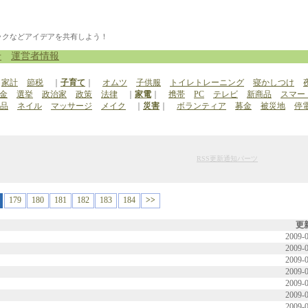
ックなどアイデアを共有しよう！
せ
運営者情報
家計
節税
｜
子育て
｜
オムツ
子供服
トイレトレーニング
寝かしつけ
金
選挙
政治家
政策
法律
｜
家電
｜
携帯
PC
テレビ
新商品
スマー
品
ネイル
マッサージ
メイク
｜
災害
｜
ボランティア
募金
被災地
停
RSS更新通知パーツ
179
180
181
182
183
184
>>
更
2009-0
2009-0
2009-0
2009-0
2009-0
2009-0
2009-0