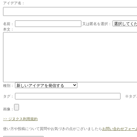
アイデア名：
名前：
又は匿名を選択：
本文：
種別：
タグ：
※タグと
画像：
>> ジヌクス利用規約
使い方や投稿について質問やお気づきの点がございましたら
お問い合わせフォー