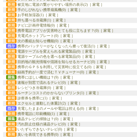
被災地に電波の繋がりやすい場所の表示(2)［ 家電 ］
手のしびれない携帯扇風機(0)［ 家電 ］
お手軽加湿器(1)［ 家電 ］
持ち運べる冷蔵庫(1)［ 家電 ］
ナビに計画停電情報(0)［ 家電 ］
携帯電話アプリが災害時とても役に立ちます？(0)［ 家電 ］
充電式ホットプレート(0)［ 家電 ］
次の番組お知らせ機能(0)［ 家電 ］
携帯のバッテリーがなくなったら擦って復活(1)［ 家電 ］
電源ケーブルを変えられる家電製品(0)［ 家電 ］
電源ケーブルの色を選べる家電製品(0)［ 家電 ］
目的地の観光情報や混雑を知らせるカーナビ(0)［ 家電 ］
携帯のＧＰＳを利用して災害時に役立てる(0)［ 家電 ］
録画予約が一度で済むＴＶチューナー(0)［ 家電 ］
携帯にほしい機能は？(9)［ 家電 ］
速報が別窓で流れるテレビ(0)［ 家電 ］
レシピつき冷蔵庫(0)［ 家電 ］
ルーチンコストのかからないプリンタ(1)［ 家電 ］
診察券を携帯に(1)［ 家電 ］
エクセルと連動した体重計(2)［ 家電 ］
充電したままのメールや電話は控える(0)［ 家電 ］
携帯電話に印刷機能(1)［ 家電 ］
液晶テレビの掃除は？(0)［ 家電 ］
汚れ防止仕様の液晶テレビ(0)［ 家電 ］
いたずらできないテレビ(0)［ 家電 ］
臭いを表現できる携帯(0)［ 家電 ］