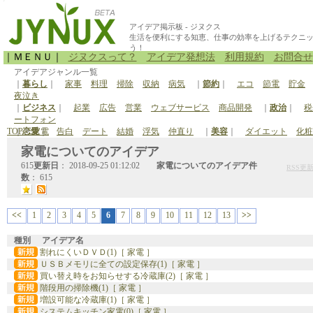
アイデア掲示板 - ジヌクス
生活を便利にする知恵、仕事の効率を上げるテクニ
う！
｜ＭＥＮＵ｜
ジヌクスって？
アイデア発想法
利用規約
お問合せ
アイデアジャンル一覧
｜
暮らし
｜
家事
料理
掃除
収納
病気
｜
節約
｜
エコ
節電
貯金
夜泣き
｜
ビジネス
｜
起業
広告
営業
ウェブサービス
商品開発
｜
政治
｜
税
ートフォン
TOP
｜
恋愛
>
家電
｜
告白
デート
結婚
浮気
仲直り
｜
美容
｜
ダイエット
化粧
停電
原発
家電についてのアイデア
615
更新日
： 2018-09-25 01:12:02
家電についてのアイデア件
RSS更
数
： 615
<<
1
2
3
4
5
6
7
8
9
10
11
12
13
>>
種別
アイデア名
割れにくいＤＶＤ(1)［ 家電 ］
ＵＳＢメモリに全ての設定保存(1)［ 家電 ］
買い替え時をお知らせする冷蔵庫(2)［ 家電 ］
階段用の掃除機(1)［ 家電 ］
増設可能な冷蔵庫(1)［ 家電 ］
システムキッチン家電(0)［ 家電 ］