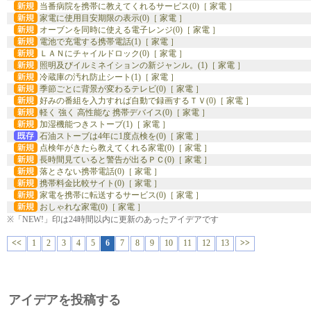
当番病院を携帯に教えてくれるサービス(0)［ 家電 ］
家電に使用目安期限の表示(0)［ 家電 ］
オーブンを同時に使える電子レンジ(0)［ 家電 ］
電池で充電する携帯電話(1)［ 家電 ］
ＬＡＮにチャイルドロック(0)［ 家電 ］
照明及びイルミネイションの新ジャンル。(1)［ 家電 ］
冷蔵庫の汚れ防止シート(1)［ 家電 ］
季節ごとに背景が変わるテレビ(0)［ 家電 ］
好みの番組を入力すれば自動で録画するＴＶ(0)［ 家電 ］
軽く 強く 高性能な 携帯デバイス(0)［ 家電 ］
加湿機能つきストーブ(1)［ 家電 ］
石油ストーブは4年に1度点検を(0)［ 家電 ］
点検年がきたら教えてくれる家電(0)［ 家電 ］
長時間見ていると警告が出るＰＣ(0)［ 家電 ］
落とさない携帯電話(0)［ 家電 ］
携帯料金比較サイト(0)［ 家電 ］
家電を携帯に転送するサービス(0)［ 家電 ］
おしゃれな家電(0)［ 家電 ］
※「NEW!」印は24時間以内に更新のあったアイデアです
<<
1
2
3
4
5
6
7
8
9
10
11
12
13
>>
アイデアを投稿する